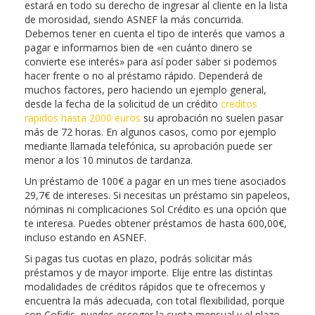
estará en todo su derecho de ingresar al cliente en la lista
de morosidad, siendo ASNEF la más concurrida.
Debemos tener en cuenta el tipo de interés que vamos a
pagar e informarnos bien de «en cuánto dinero se
convierte ese interés» para así poder saber si podemos
hacer frente o no al préstamo rápido. Dependerá de
muchos factores, pero haciendo un ejemplo general,
desde la fecha de la solicitud de un crédito
creditos
rapidos hasta 2000 euros
su aprobación no suelen pasar
más de 72 horas. En algunos casos, como por ejemplo
mediante llamada telefónica, su aprobación puede ser
menor a los 10 minutos de tardanza.
Un préstamo de 100€ a pagar en un mes tiene asociados
29,7€ de intereses. Si necesitas un préstamo sin papeleos,
nóminas ni complicaciones Sol Crédito es una opción que
te interesa. Puedes obtener préstamos de hasta 600,00€,
incluso estando en ASNEF.
Si pagas tus cuotas en plazo, podrás solicitar más
préstamos y de mayor importe. Elije entre las distintas
modalidades de créditos rápidos que te ofrecemos y
encuentra la más adecuada, con total flexibilidad, porque
con Cofidis, puedes escoger la cuota mensual y el plazo